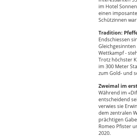
im Hotel Sonnent
einen imposante
Schützinnen war
Tradition: Pfef
Endschiessen si
Gleichgesinnten u
Wettkampf - ste
Trotz höchster 
im 300 Meter Sta
zum Gold- und sc
Zweimal im ers
Während im «Dif
entscheidend sei
verwies sie Erwi
dem zentralen W
prächtigen Gabe
Romeo Pfister u
2020.