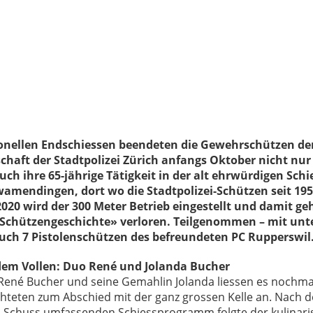
ionellen Endschiessen beendeten die Gewehrschützen de
chaft der Stadtpolizei Zürich anfangs Oktober nicht nur
uch ihre 65-jährige Tätigkeit in der alt ehrwürdigen Sch
wamendingen, dort wo die Stadtpolizei-Schützen seit 19
.2020 wird der 300 Meter Betrieb eingestellt und damit ge
 Schützengeschichte» verloren. Teilgenommen – mit unt
auch 7 Pistolenschützen des befreundeten PC Rupperswil
dem Vollen: Duo René und Jolanda Bucher
René Bucher und seine Gemahlin Jolanda liessen es nochmal
ichteten zum Abschied mit der ganz grossen Kelle an. Nach
 Schuss umfassenden Schiessprogramm folgte der kulinarisc