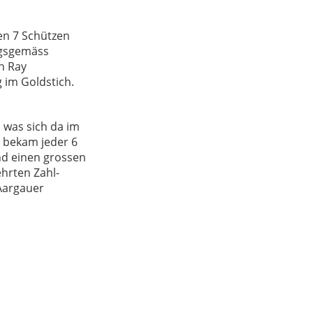
en 7 Schützen
ngsgemäss
n Ray
 im Goldstich.
 was sich da im
h bekam jeder 6
und einen grossen
hrten Zahl-
Aargauer