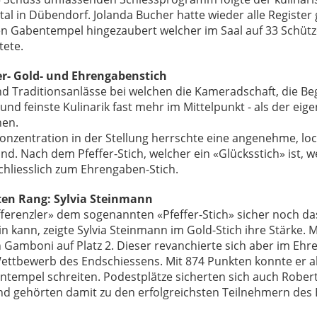
al in Dübendorf. Jolanda Bucher hatte wieder alle Registe
n Gabentempel hingezaubert welcher im Saal auf 33 Schüt
tete.
fer- Gold- und Ehrengabenstich
nd Traditionsanlässe bei welchen die Kameradschaft, die B
nd feinste Kulinarik fast mehr im Mittelpunkt - als der eige
hen.
Konzentration in der Stellung herrschte eine angenehme, l
nd. Nach dem Pfeffer-Stich, welcher ein «Glücksstich» ist, 
hliesslich zum Ehrengaben-Stich.
ten Rang: Sylvia Steinmann
ferenzler» dem sogenannten «Pfeffer-Stich» sicher noch da
n kann, zeigte Sylvia Steinmann im Gold-Stich ihre Stärke. 
n Gamboni auf Platz 2. Dieser revanchierte sich aber im Ehr
ettbewerb des Endschiessens. Mit 874 Punkten konnte er al
ntempel schreiten. Podestplätze sicherten sich auch Robe
nd gehörten damit zu den erfolgreichsten Teilnehmern des