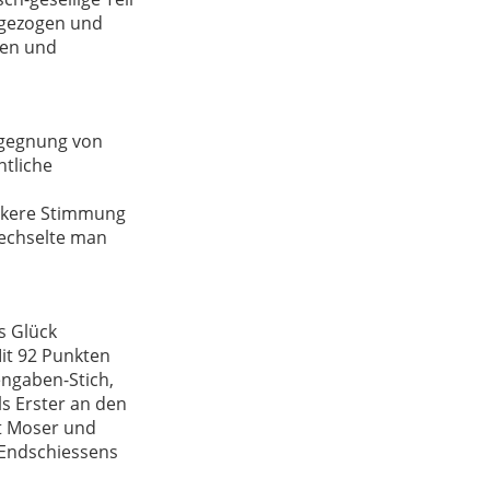
r gezogen und
zen und
egegnung von
ntliche
ockere Stimmung
wechselte man
s Glück
Mit 92 Punkten
engaben-Stich,
s Erster an den
rt Moser und
 Endschiessens