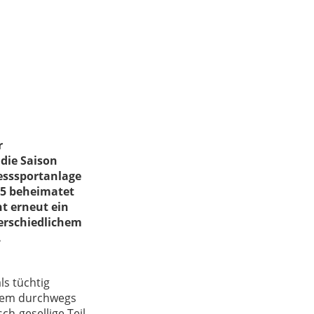
r
 die Saison
iesssportanlage
55 beheimatet
ht erneut ein
erschiedlichem
.
s tüchtig
 dem durchwegs
h-gesellige Teil