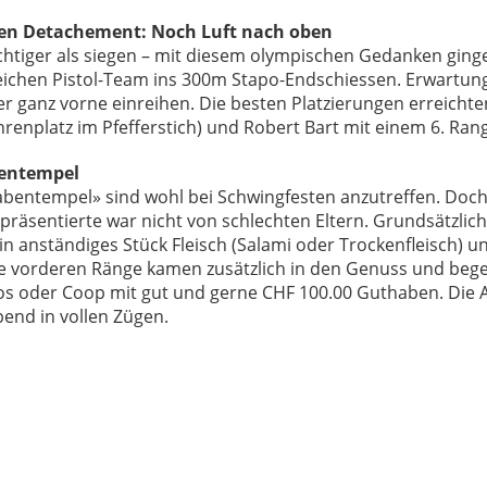
len Detachement: Noch Luft nach oben
ichtiger als siegen – mit diesem olympischen Gedanken ging
eichen Pistol-Team ins 300m Stapo-Endschiessen. Erwartu
er ganz vorne einreihen. Die besten Platzierungen erreichte
enplatz im Pfefferstich) und Robert Bart mit einem 6. Rang
bentempel
abentempel» sind wohl bei Schwingfesten anzutreffen. Doch
präsentierte war nicht von schlechten Eltern. Grundsätzlic
in anständiges Stück Fleisch (Salami oder Trockenfleisch) 
e vorderen Ränge kamen zusätzlich in den Genuss und bege
os oder Coop mit gut und gerne CHF 100.00 Guthaben. Die 
end in vollen Zügen.