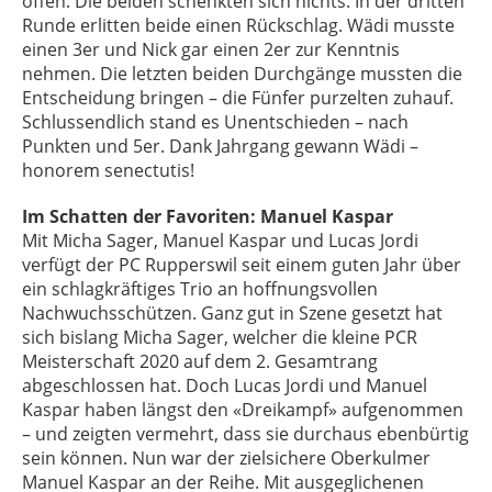
offen. Die beiden schenkten sich nichts. In der dritten
Runde erlitten beide einen Rückschlag. Wädi musste
einen 3er und Nick gar einen 2er zur Kenntnis
nehmen. Die letzten beiden Durchgänge mussten die
Entscheidung bringen – die Fünfer purzelten zuhauf.
Schlussendlich stand es Unentschieden – nach
Punkten und 5er. Dank Jahrgang gewann Wädi –
honorem senectutis!
Im Schatten der Favoriten: Manuel Kaspar
Mit Micha Sager, Manuel Kaspar und Lucas Jordi
verfügt der PC Rupperswil seit einem guten Jahr über
ein schlagkräftiges Trio an hoffnungsvollen
Nachwuchsschützen. Ganz gut in Szene gesetzt hat
sich bislang Micha Sager, welcher die kleine PCR
Meisterschaft 2020 auf dem 2. Gesamtrang
abgeschlossen hat. Doch Lucas Jordi und Manuel
Kaspar haben längst den «Dreikampf» aufgenommen
– und zeigten vermehrt, dass sie durchaus ebenbürtig
sein können. Nun war der zielsichere Oberkulmer
Manuel Kaspar an der Reihe. Mit ausgeglichenen