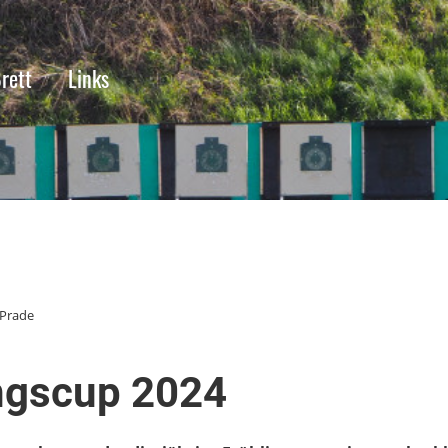
rett
Links
 Prade
ngscup 2024