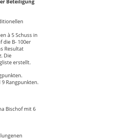
er Beteiligung
itionellen
en à 5 Schuss in
f die B- 100er
s Resultat
. Die
ste erstellt.
gpunkten.
d 9 Rangpunkten.
ha Bischof mit 6
gelungenen