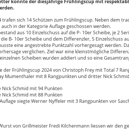
ter konnte der diesjährige Frühlingscup mit respektabl
erden.
4 trafen sich 14 Schützen zum Frühlingscup. Neben dem trad
 auch in der Kategorie Auflage geschossen werden.
tand aus 10 Einzelschuss auf die P- 10er Scheibe, je 2 Seri
die B- 10er Scheibe und dem Differenzler, 5 Einzelschuss au
musste eine angestrebte Punktzahl vorhergesagt werden. Da
rhersage verglichen. Ziel war eine kleinstmögliche Differenz
inzelnen Scheiben wurden addiert und so eine Gesamtrangli
der Frühlingscup 2024 von Christoph Frey mit Total 7 Ran
ay Mumenthaler mit 8 Rangpunkten und dritter Nick Schmi
e Nick Schmid mit 94 Punkten
e Nick Schmid mit 88 Punkten
 Auflage siegte Werner Nyffeler mit 3 Rangpunkten vor Sasc
 Wurst von Grillmeister Fredi Kilchenmann liessen wir den 