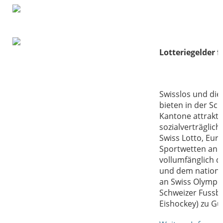
Lotteriegelder f
Swisslos und di
bieten in der Sc
Kantone attrak​t
sozialverträglic
Swiss Lotto, Eur
Sportwetten an.
vollumfänglich d
und dem nationa
an Swiss Olympic,
Schweizer Fussb
Eishockey) zu Gu