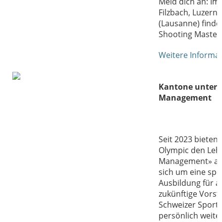
Meld dich an: Im
Filzbach, Luzern
(Lausanne) finde
Shooting Masters 
Weitere Informa
Kantone unters
Management
Seit 2023 bieten
Olympic den Leh
Management» an.
sich um eine spo
Ausbildung für 
zukünftige Vorst
Schweizer Sportv
persönlich weiter