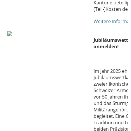
Kantone beteilig
(Teil-)Kosten de
Weitere Informa
Jubiläumswettk
anmelden!
Im Jahr 2025 ehrt
Jubiläumswettka
zweier ikonische
Schweizer Armee: 
vor 50 Jahren ih
und das Sturmge
Militärangehörig
begleitet. Eine G
Tradition und Ge
beiden Präzision