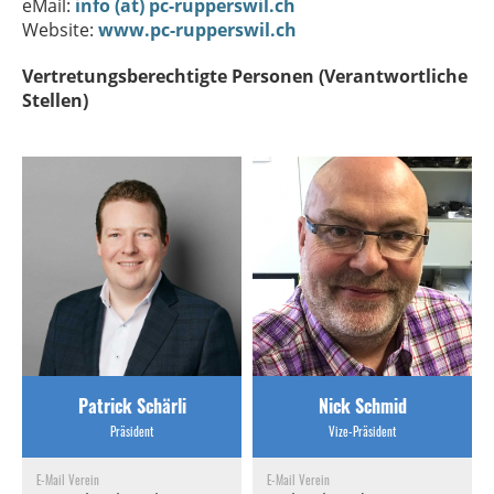
eMail:
info (at) pc-rupperswil.ch
Website:
www.pc-rupperswil.ch
Vertretungsberechtigte Personen (Verantwortliche
Stellen)
Patrick Schärli
Nick Schmid
Präsident
Vize-Präsident
E-Mail Verein
E-Mail Verein