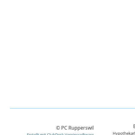
© PC Rupperswil
Hypothekarb
Erstellt mit ClubDesk Vereinssoftware