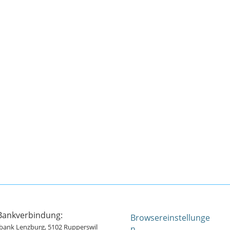
Bankverbindung:
Browsereinstellunge
ank Lenzburg, 5102 Rupperswil
n